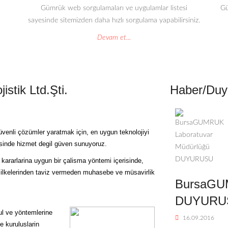
Gümrük web sorgulamaları ve uygulamlar listesi
Gü
sayesinde sitemizden daha hızlı sorgulama yapabilirsiniz.
Devam et...
stik Ltd.Şti.
Haber/Duy
üvenli çözümler yaratmak için, en uygun teknolojiyi
erisinde hizmet degil güven sunuyoruz.
kararlarina uygun bir çalisma yöntemi içerisinde,
ük ilkelerinden taviz vermeden muhasebe ve müsavirlik
BursaGUM
DUYURU
sul ve yöntemlerine
16.09.2016
e kuruluslarin