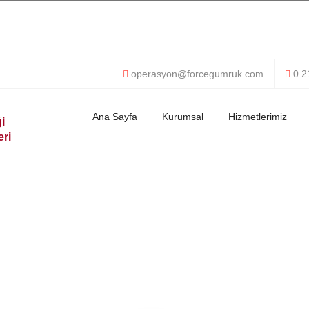
operasyon@forcegumruk.com
0 2
Ana Sayfa
Kurumsal
Hizmetlerimiz
i
eri