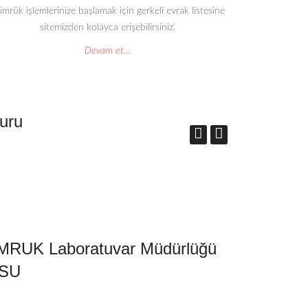
mrük işlemlerinize başlamak için gerkeli evrak listesine
sitemizden kolayca erişebilirsiniz.
Devam et...
uru
Türkiye'de
RUK Laboratuvar Müdürlüğü
el kondu.
SU
16.09.2016