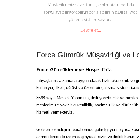
Müşterilerimize özel tüm işlemlerinizi rahatlıkla
sorgulayabilir,görebilir,rapor alabilirsiniz.Dijital web
gümrük sistemi yayında
Devam et...
Force Gümrük Müşavirliği ve Loji
Force Gümrüklemeye Hosgeldiniz.
Ihtiyaçlariniza zamana uygun olarak hizli, ekonomik ve g
kullaniyor, ilkeli, dürüst ve özenli bir çalisma sistemi iç
3568 sayili Meslek Yasamiza, ilgili yönetmelik ve meslek 
meslegimize yakisir güvenilirlik, bagimsizlik ve dürüstl
hizmeti vermekteyiz.
Gelisen teknolojinin beraberinde getirdigi yeni piyasa ko
azami derecede uyum saglayarak sizin ve iliskili kurum v