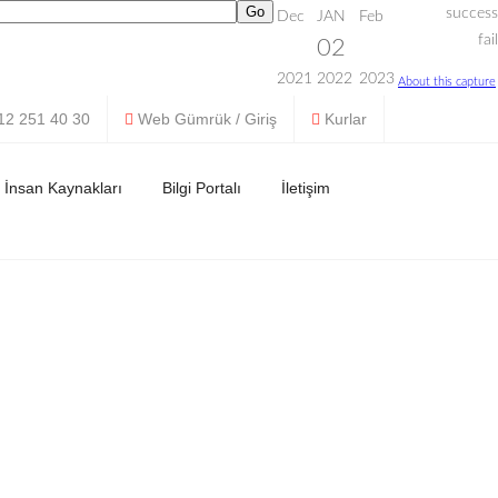
12 251 40 30
Web Gümrük / Giriş
Kurlar
İnsan Kaynakları
Bilgi Portalı
İletişim